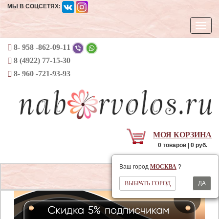
МЫ В СОЦСЕТЯХ:
Откры
навиг
8- 958 -862-09-11
8 (4922) 77-15-30
8- 960 -721-93-93
МОЯ КОРЗИНА
0 товаров | 0 руб.
Ваш регион
МОСКВА
Ваш город
МОСКВА
?
Открыть
ВЫБРАТЬ ГОРОД
ДА
навигаци