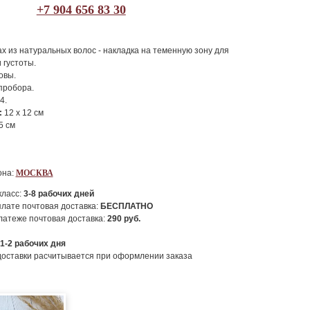
+7 904 656 83 30
х из натуральных волос - накладка на теменную зону для
 густоты.
овы.
пробора.
4.
:
12 х 12 см
5 см
она:
МОСКВА
класс:
3-8
рабочих дней
лате почтовая доставка:
БЕСПЛАТНО
атеже почтовая доставка:
290
руб.
1-2
рабочих дня
доставки расчитывается при оформлении заказа