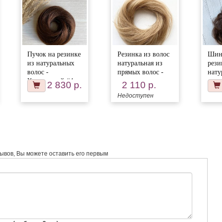
Пучок на резинке
Резинка из волос
Шин
из натуральных
натуральная из
рези
волос -
прямых волос -
нату
Коричневый #4
карамельно
волн
2 830 р.
2 110 р.
светло-русый #18
- го
Недоступен
шоко
зывов, Вы можете оставить его первым