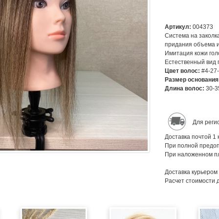
Артикул:
004373
Система на заколка
придания объема и
Имитация кожи гол
Естественный вид 
Цвет волос:
#4-27-
Размер основания
Длина волос:
30-3
Для реги
Доставка почтой 1 
При полной предоп
При наложенном пл
Доставка курьером
Расчет стоимости 