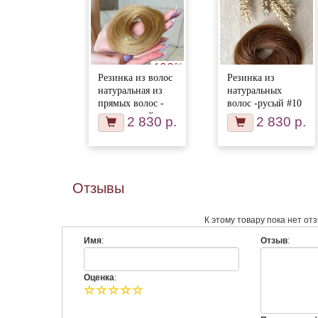
Резинка из волос
Резинка из
натуральная из
натуральных
прямых волос -
волос -русый #10
карамельный
2 830 р.
2 830 р.
блонд #27
Отзывы
К этому товару пока нет от
Имя
:
Отзыв
:
Оценка
: