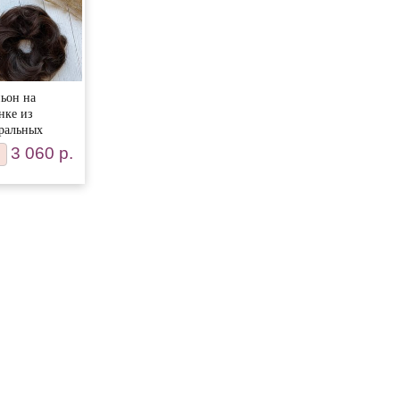
ьон на
нке из
ральных
истых волос
3 060 р.
рький
лад #2