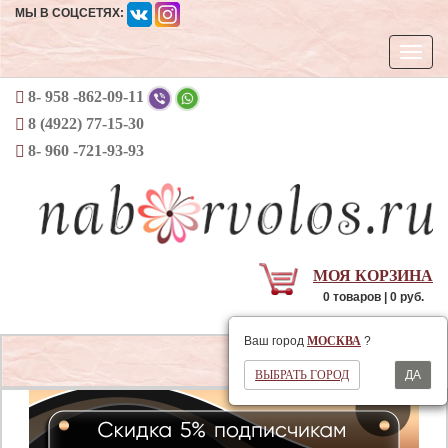
МЫ В СОЦСЕТЯХ:
Откры
навиг
8- 958 -862-09-11
8 (4922) 77-15-30
8- 960 -721-93-93
МОЯ КОРЗИНА
0 товаров | 0 руб.
Ваш регион
МОСКВА
Ваш город
МОСКВА
?
Открыть
ВЫБРАТЬ ГОРОД
ДА
навигаци