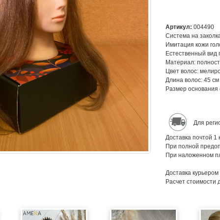
Артикул:
004490
Система на заколка
Имитация кожи гол
Естественный вид 
Материал: полност
Цвет волос: мелир
Длина волос: 45 см
Размер основания с
Для реги
Доставка почтой 1 
При полной предоп
При наложенном пл
Доставка курьером
Расчет стоимости 