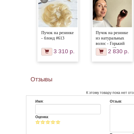
Пучок на резинке
Пучок на резинке
- блонд #613
из натуральных
волос - Горький
шоколад #2
3 310 р.
2 830 р.
Отзывы
К этому товару пока нет от
Имя
:
Отзыв
:
Оценка
: