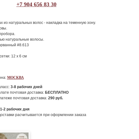
+7 904 656 83 30
х из натуральных волос - накладка на теменную зону.
овы.
пробора.
ью натуральные волосы.
орванный #8.613
етки: 12 х 6 см
она:
МОСКВА
класс:
3-8
рабочих дней
лате почтовая доставка:
БЕСПЛАТНО
атеже почтовая доставка:
290
руб.
1-2
рабочих дня
доставки расчитывается при оформлении заказа