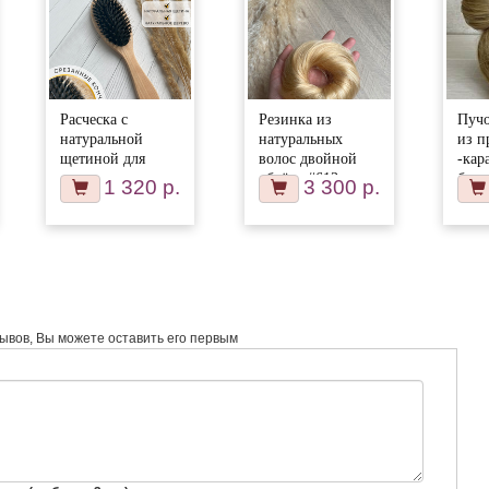
Расческа с
Резинка из
Пучо
натуральной
натуральных
из п
щетиной для
волос двойной
-кар
волос
объём- #613
блон
1 320 р.
3 300 р.
зывов, Вы можете оставить его первым