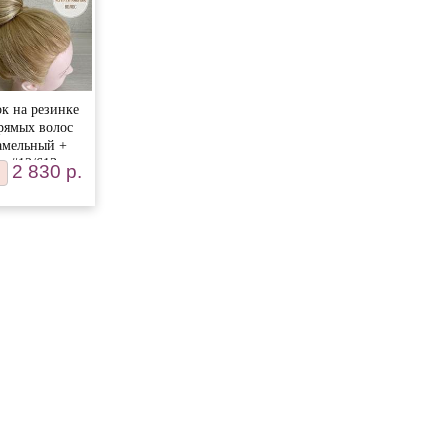
к на резинке
рямых волос
амельный +
д #12/613
2 830 р.