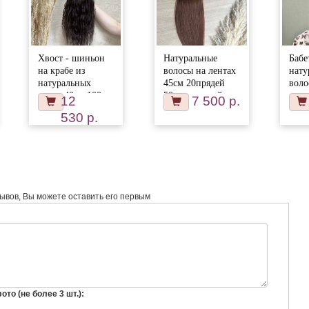
Хвост - шиньон
Натуральные
Бабе
на крабе из
волосы на лентах
нату
натуральных
45см 20прядей
воло
волос 40см 100г -
50г молочный
свет
12
7 500 р.
черный с
шоколад #4
бло
530 р.
коричневым
отливом #1b
зывов, Вы можете оставить его первым
то (не более 3 шт.):