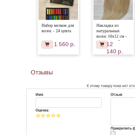
Набор мелков для
Накладка из
волос - 24 цевта
натуральных
волос 10х12 см -
затемненный
1 560 р.
12
блонд #22
140 р.
Отзывы
К этому товару пока нет от
Имя
:
Отзыв
:
Оценка
:
Прикрепить фо