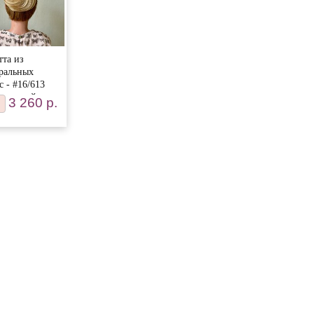
тта из
ральных
с - #16/613
ло-русый
3 260 р.
нд