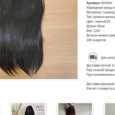
Артикул:
004504
Накладная прядь из
Материал: термоус
Тип: прямые волос
Цвет: черный #1
Длина: 60см
Вес: 120г
Волосы можно завив
180 градусов.
Для реги
Доставка почтой 1 
При полной предоп
При наложенном пл
Доставка курьером
Расчет стоимости 