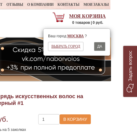
АТ
ОТЗЫВЫ
О КОМПАНИИ
КОНТАКТЫ
МОИ ЗАКАЗЫ
МОЯ КОРЗИНА
0 товаров | 0 руб.
Ваш регион
МОСКВА
Ваш город
МОСКВА
?
ВЫБРАТЬ ГОРОД
ДА
Задать вопрос
рядь искусственных волос на
черный #1
уб.
 на 5 заколках