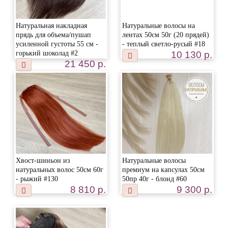
Натуральная накладная
Натуральные волосы на
прядь для объема/пушап
лентах 50см 50г (20 прядей)
усиленной густоты 55 см -
- теплый светло-русый #18
горький шоколад #2
10 130 р.
21 450 р.
Хвост-шиньон из
Натуральные волосы
натуральных волос 50см 60г
премиум на капсулах 50см
- рыжий #130
50пр 40г - блонд #60
8 810 р.
9 300 р.