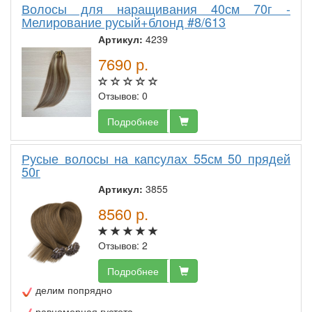
Волосы для наращивания 40см 70г -
Мелирование русый+блонд #8/613
Артикул:
4239
7690
р.
Отзывов: 0
Подробнее
Русые волосы на капсулах 55см 50 прядей
50г
Артикул:
3855
8560
р.
Отзывов: 2
Подробнее
делим попрядно
равномерная густота