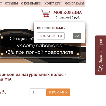
АТ
ОТЗЫВЫ
О КОМПАНИИ
КОНТАКТЫ
МОИ ЗАКАЗЫ
МОЯ КОРЗИНА
0 товаров | 0 руб.
Ваш регион
МОСКВА
Ваш город
МОСКВА
?
ВЫБРАТЬ ГОРОД
ДА
Задать вопрос
иньон из натуральных волос -
й #16
уб.