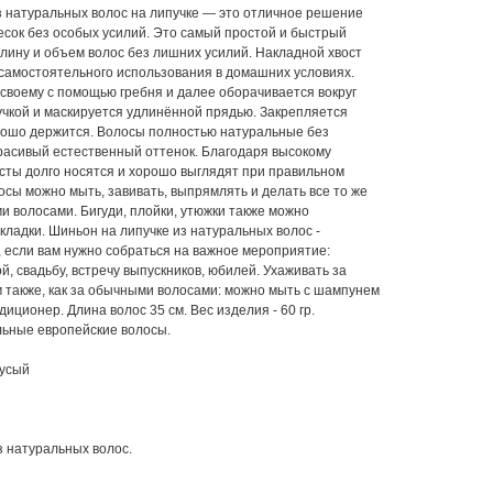
з натуральных волос на липучке — это отличное решение
есок без особых усилий. Это самый простой и быстрый
длину и объем волос без лишних усилий. Накладной хвост
самостоятельного использования в домашних условиях.
 своему с помощью гребня и далее оборачивается вокруг
учкой и маскируется удлинённой прядью. Закрепляется
орошо держится. Волосы полностью натуральные без
расивый естественный оттенок. Благодаря высокому
осты долго носятся и хорошо выглядят при правильном
осы можно мыть, завивать, выпрямлять и делать все то же
ми волосами. Бигуди, плойки, утюжки также можно
кладки. Шиньон на липучке из натуральных волос -
 если вам нужно собраться на важное мероприятие:
й, свадьбу, встречу выпускников, юбилей. Ухаживать за
 также, как за обычными волосами: можно мыть с шампунем
диционер. Длина волос 35 см. Вес изделия - 60 гр.
ьные европейские волосы.
русый
з натуральных волос.