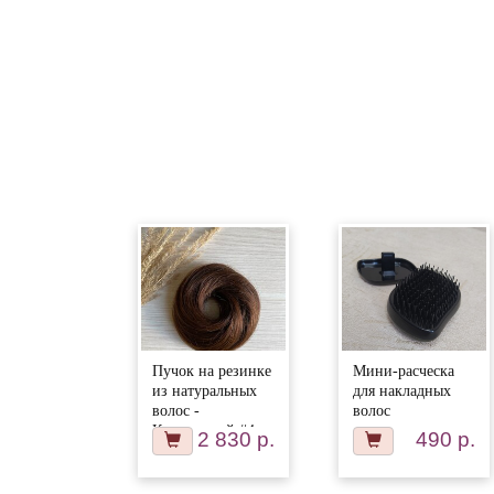
Пучок на резинке
Мини-расческа
из натуральных
для накладных
волос -
волос
Коричневый #4
2 830 р.
490 р.