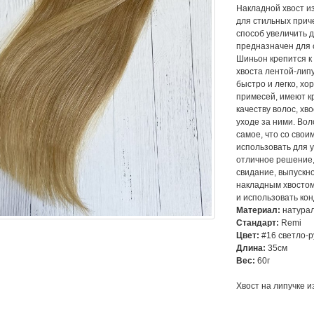
Накладной хвост и
для стильных прич
способ увеличить 
предназначен для 
Шиньон крепится к
хвоста лентой-лип
быстро и легко, х
примесей, имеют к
качеству волос, хв
уходе за ними. Вол
самое, что со свои
использовать для у
отличное решение,
свидание, выпускно
накладным хвостом
и использовать кон
Материал:
натурал
Стандарт:
Remi
Цвет:
#16 светло-
Длина:
35см
Вес:
60г
Хвост на липучке и