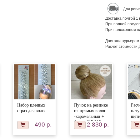
Для реги
Доставка почтой 1 
При полной предоп
При наложенном пл
Доставка курьером
Расчет стоимости 
Набор клеевых
Пучок на резинке
Расч
страз для волос
из прямых волос
нату
-карамельный +
щети
блонд #12/613
воло
490 р.
2 830 р.