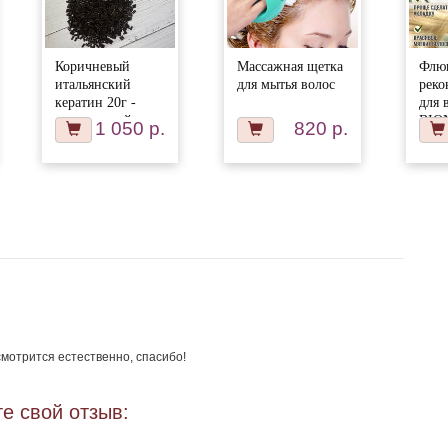
Коричневый
Массажная щетка
Флю
итальянский
для мытья волос
реко
кератин 20г -
для 
тугоплавкий
BIO
1 050 р.
820 р.
смотрится естественно, спасибо!
е свой отзыв: