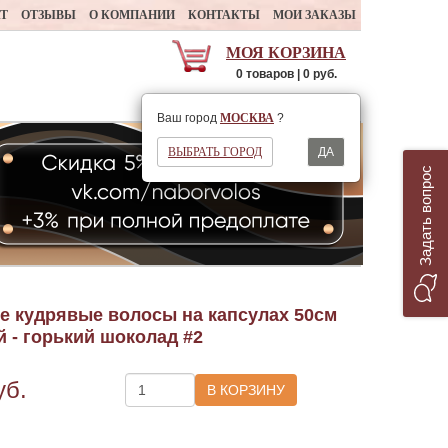
АТ
ОТЗЫВЫ
О КОМПАНИИ
КОНТАКТЫ
МОИ ЗАКАЗЫ
МОЯ КОРЗИНА
0 товаров | 0 руб.
Ваш регион
МОСКВА
Ваш город
МОСКВА
?
ВЫБРАТЬ ГОРОД
ДА
Задать вопрос
е кудрявые волосы на капсулах 50см
й - горький шоколад #2
уб.