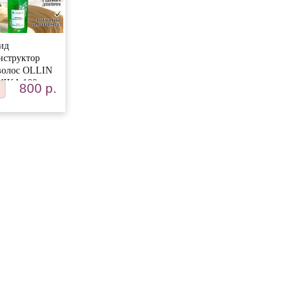
ид
нструктор
волос OLLIN
NIKA 100мл
800 р.