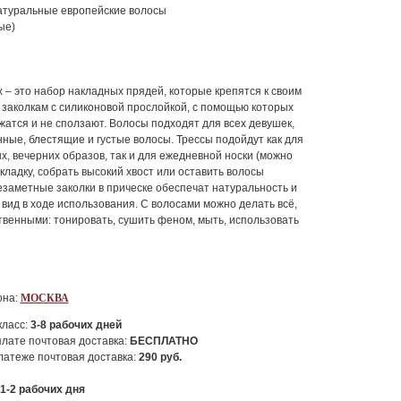
атуральные европейские волосы
ые)
 – это набор накладных прядей, которые крепятся к своим
 заколкам с силиконовой прослойкой, с помощью которых
жатся и не сползают. Волосы подходят для всех девушек,
ные, блестящие и густые волосы. Трессы подойдут как для
, вечерних образов, так и для ежедневной носки (можно
кладку, собрать высокий хвост или оставить волосы
заметные заколки в прическе обеспечат натуральность и
вид в ходе использования. С волосами можно делать всё,
твенными: тонировать, сушить феном, мыть, использовать
она:
МОСКВА
класс:
3-8
рабочих дней
лате почтовая доставка:
БЕСПЛАТНО
атеже почтовая доставка:
290
руб.
1-2
рабочих дня