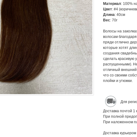
Материал
: 100% н
Цвет
: #4 (коричнев
Длина
: 40см
Вес
: 70г
Волосы на заколках
волосам благодаря
пряди отлично дер
которые хотят длин
создания свадебных
сделать красивую у
распущенными). Не
отличный внешний 
что со своими собс
плойки и утюжки.
Для реги
Доставка почтой 1 
При полной предоп
При наложенном пл
Доставка курьером