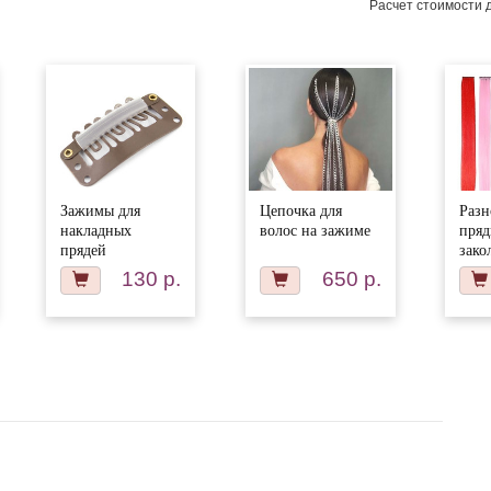
Расчет стоимости 
Зажимы для
Цепочка для
Разн
накладных
волос на зажиме
пряд
прядей
зако
130 р.
650 р.