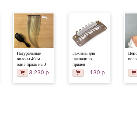
Натуральные
Зажимы для
Цепо
волосы 40см -
накладных
воло
одна прядь на 3
прядей
заколках
3 230 р.
130 р.
мелированный
18/613