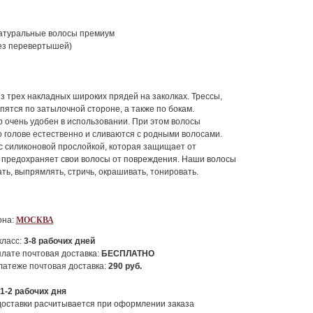
и
атуральные волосы премиум
ез перевертышей)
з трех накладных широких прядей на заколках. Трессы,
пятся по затылочной стороне, а также по бокам.
 очень удобен в использовании. При этом волосы
 голове естественно и сливаются с родными волосами.
 с силиконовой прослойкой, которая защищает от
е предохраняет свои волосы от повреждения. Наши волосы
ть, выпрямлять, стричь, окрашивать, тонировать.
она:
МОСКВА
класс:
3-8
рабочих дней
лате почтовая доставка:
БЕСПЛАТНО
атеже почтовая доставка:
290
руб.
1-2
рабочих дня
доставки расчитывается при оформлении заказа