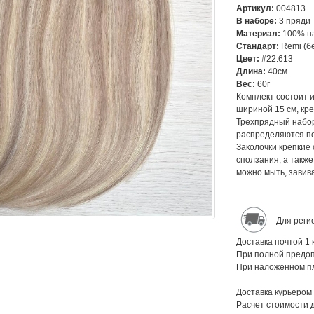
Артикул:
004813
В наборе:
3 пряд
Материал:
100% н
Стандарт:
Remi (б
Цвет:
#22.613
Длина:
40см
Вес:
60г
Комплект состоит и
шириной 15 см, кре
Трехпрядный набор
распределяются по
Заколочки крепкие
сползания, а такж
можно мыть, завива
Для реги
Доставка почтой 1 
При полной предоп
При наложенном пл
Доставка курьером
Расчет стоимости 