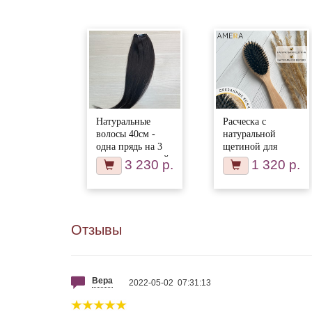
Натуральные
Расческа с
волосы 40см -
натуральной
одна прядь на 3
щетиной для
заколках, черный
волос
3 230 р.
1 320 р.
с шоколадным
отливом #1b
Отзывы
Вера
2022-05-02 07:31:13