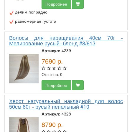
Подробнее
делим попрядно
равномерная густота
Волосы для наращивания 40см 70г -
Мелирование русый+блонд #8/613
Артикул:
4239
7690
р.
Отзывов: 0
Подробнее
Хвост натуральный накладной для волос
50см 60г - русый пепельный #10
Артикул:
4328
8790
р.